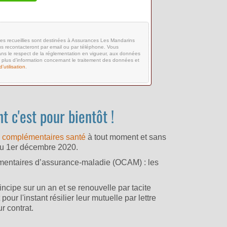
es recueillies sont destinées à Assurances Les Mandarins
s recontacteront par email ou par téléphone. Vous
, dans le respect de la réglementation en vigueur, aux données
 plus d’information concernant le traitement des données et
’utilisation
.
t c'est pour bientôt !
s
complémentaires santé
à tout moment et sans
r du 1er décembre 2020.
émentaires d’assurance-maladie (OCAM) : les
cipe sur un an et se renouvelle par tacite
ur l'instant résilier leur mutuelle par lettre
r contrat.