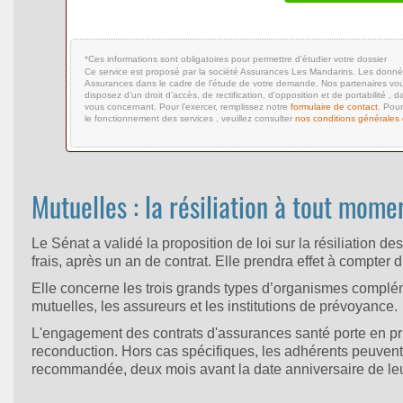
*Ces informations sont obligatoires pour permettre d’étudier votre dossier
Ce service est proposé par la société Assurances Les Mandarins. Les donné
Assurances dans le cadre de l’étude de votre demande. Nos partenaires vou
disposez d’un droit d’accès, de rectification, d’opposition et de portabilité 
vous concernant. Pour l’exercer, remplissez notre
formulaire de contact
. Pour
le fonctionnement des services , veuillez consulter
nos conditions générales d
Mutuelles : la résiliation à tout momen
Le Sénat a validé la proposition de loi sur la résiliation de
frais, après un an de contrat. Elle prendra effet à compte
Elle concerne les trois grands types d’organismes compl
mutuelles, les assureurs et les institutions de prévoyance.
L'engagement des contrats d'assurances santé porte en prin
reconduction. Hors cas spécifiques, les adhérents peuvent po
recommandée, deux mois avant la date anniversaire de leu