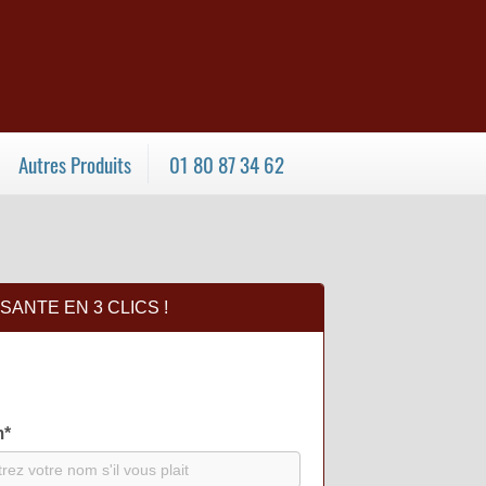
Autres Produits
01 80 87 34 62
ANTE EN 3 CLICS !
m
*