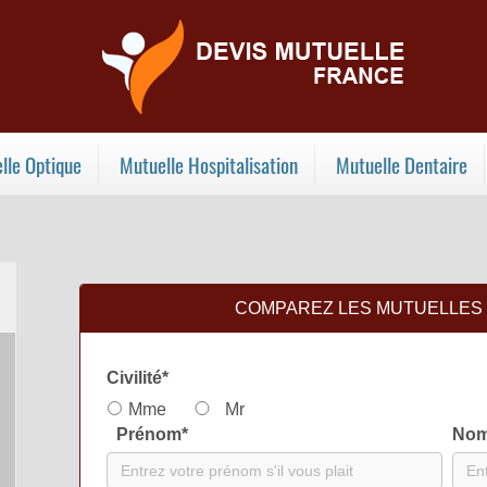
lle Optique
Mutuelle Hospitalisation
Mutuelle Dentaire
COMPAREZ LES MUTUELLES S
Civilité
*
Mme
Mr
Prénom
*
No